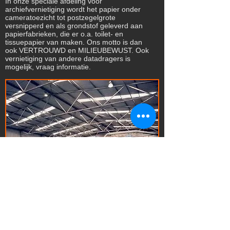
In onze speciale afdeling voor
archiefvernietiging wordt het papier onder
cameratoezicht tot postzegelgrote
versnipperd en als grondstof geleverd aan
papierfabrieken, die er o.a. toilet- en
tissuepapier van maken. Ons motto is dan
ook VERTROUWD en MILIEUBEWUST. Ook
vernietiging van andere datadragers is
mogelijk, vraag informatie.
© 2022 Palm papiergroothandel -